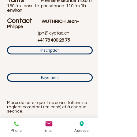
Tarifs
Première séance 1h30
à
160 frs ensuite par séance: 110 frs
1h
environ
Contact
WUTHRICH
Jean-
Philippe
jph@kiyotao.ch
+4178 400 28 75
Inscription
Payement
Merci de noter que: Les consultations se
règlent comptant (en cash) et à chaque
séance.
Délai de report ou désistement de rendez-
vous : au plus tard 24 heures avant.
Phone
Email
Adresse
Dans le cas contraire, ou en cas d’oubli, la