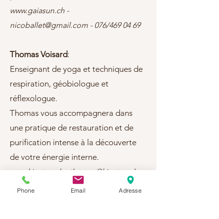
www.gaiasun.ch
-
nicoballet@gmail.com
- 076/469 04 69
Thomas Voisard
:
Enseignant de yoga et techniques de
respiration, géobiologue et
réflexologue.
Thomas vous accompagnera dans
une pratique de restauration et de
purification intense à la découverte
de votre énergie interne.
www.kiyotao.ch
-
thomas@kiyotao.ch
-
076/574 50 51
Phone
Email
Adresse
Lieu de la retraite
: