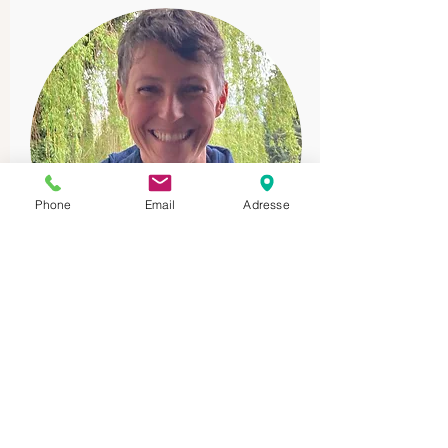
Phone
Email
Adresse
Anne-Christine
Yoga doux
Hatha Yoga
Animatrice socio-culturelle
078 816 95 79
ou
contact par Mail